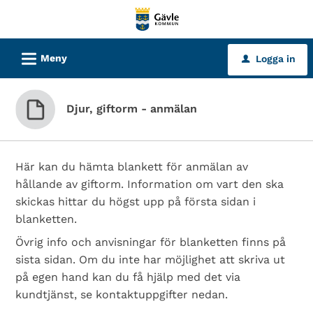
Välkommen
till
tjänster
L
Meny
Logga in
u
-
Gävle
kommun
Djur, giftorm - anmälan
Här kan du hämta blankett för anmälan av
hållande av giftorm. Information om vart den ska
skickas hittar du högst upp på första sidan i
blanketten.
Övrig info och anvisningar för blanketten finns på
sista sidan. Om du inte har möjlighet att skriva ut
på egen hand kan du få hjälp med det via
kundtjänst, se kontaktuppgifter nedan.