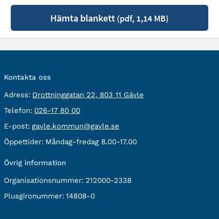
Hämta blankett
(pdf, 1,14 MB)
Kontakta oss
besöksadress:
Adress:
Drottninggatan 22, 803 11 Gävle
Telefon:
Telefon:
026-17 80 00
E-
E-post:
gavle.kommun@gavle.se
post:
Öppettider:
Måndag-fredag 8.00-17.00
Övrig information
Organisationsnummer:
212000-2338
Plusgironummer:
14808-0