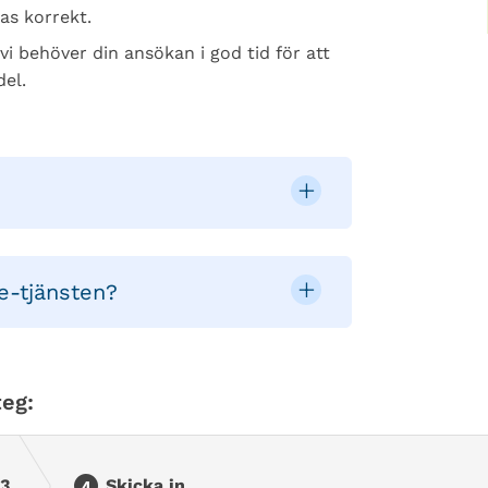
as korrekt.
i behöver din ansökan i god tid för att
el.
e-tjänsten?
eg:
 3
Skicka in