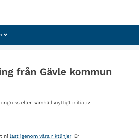
m
_
ing från Gävle kommun
gress eller samhällsnyttigt initiativ
t ni
läst igenom våra riktlinjer
. Er