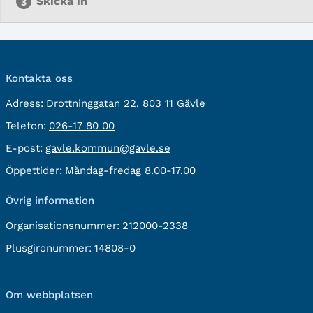
Skicka in
Kontakta oss
besöksadress:
Adress:
Drottninggatan 22, 803 11 Gävle
Telefon:
Telefon:
026-17 80 00
E-
E-post:
gavle.kommun@gavle.se
post:
Öppettider:
Måndag-fredag 8.00-17.00
Övrig information
Organisationsnummer:
212000-2338
Plusgironummer:
14808-0
Om webbplatsen