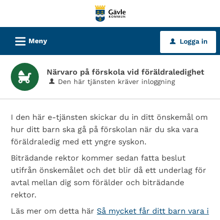
Välkommen
till
tjänster
L
Meny
Logga in
u
-
Gävle
Närvaro på förskola vid föräldraledighet
kommun
Den här tjänsten kräver inloggning
I den här e-tjänsten skickar du in ditt önskemål om
hur ditt barn ska gå på förskolan när du ska vara
föräldraledig med ett yngre syskon.
Biträdande rektor kommer sedan fatta beslut
utifrån önskemålet och det blir då ett underlag för
avtal mellan dig som förälder och biträdande
rektor.
Läs mer om detta här
Så mycket får ditt barn vara i