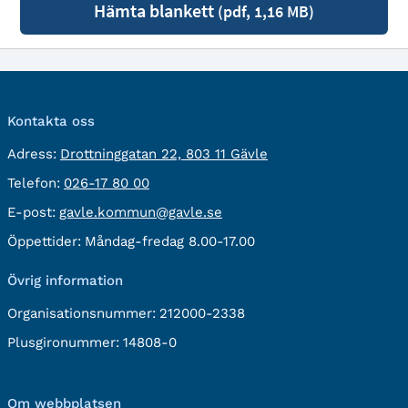
Hämta blankett
(pdf, 1,16 MB)
Kontakta oss
besöksadress:
Adress:
Drottninggatan 22, 803 11 Gävle
Telefon:
Telefon:
026-17 80 00
E-
E-post:
gavle.kommun@gavle.se
post:
Öppettider:
Måndag-fredag 8.00-17.00
Övrig information
Organisationsnummer:
212000-2338
Plusgironummer:
14808-0
Om webbplatsen