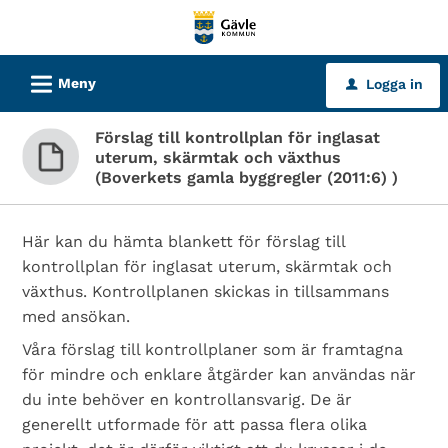
Välkommen
till
tjänster
L
Meny
Logga in
u
-
Gävle
Förslag till kontrollplan för inglasat
kommun
uterum, skärmtak och växthus
(Boverkets gamla byggregler (2011:6) )
Här kan du hämta blankett för förslag till
kontrollplan för inglasat uterum, skärmtak och
växthus. Kontrollplanen skickas in tillsammans
med ansökan.
Våra förslag till kontrollplaner som är framtagna
för mindre och enklare åtgärder kan användas när
du inte behöver en kontrollansvarig. De är
generellt utformade för att passa flera olika