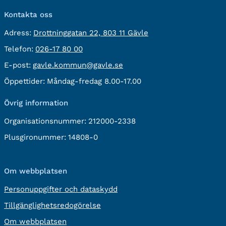
Kontakta oss
besöksadress:
Adress:
Drottninggatan 22, 803 11 Gävle
Telefon:
Telefon:
026-17 80 00
E-
E-post:
gavle.kommun@gavle.se
post:
Öppettider:
Måndag-fredag 8.00-17.00
Övrig information
Organisationsnummer:
212000-2338
Plusgironummer:
14808-0
Om webbplatsen
Personuppgifter och dataskydd
Tillgänglighetsredogörelse
Om webbplatsen