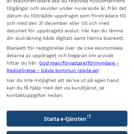
av ställföreträdare ska du redovisa huvudmannens
tillgångar och skulder under nuvarande år, från det
datum du tillträdde uppdraget som företrädare till
och med den 31 december eller till och med
datumet för uppdragets avslut. Här kan du lämna
din sluträkning både digitalt samt hämta blankett.
Blankett för redogörelse över de icke ekonomiska
delarna av uppdraget och begäran om arvode
hittar du här:
God man/förvaltare/förmyndare -
Redogörelse - Gävle kommun (gavle.se)
Har du inte möjlighet att skriva ut på egen hand
kan du få hjälp med det via kundtjänst, se
kontaktuppgifter nedan.
Starta e-tjänsten