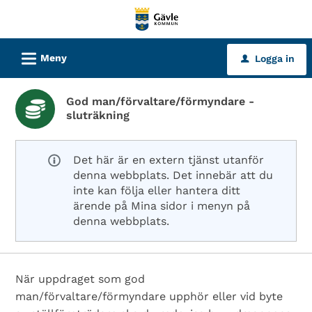
Välkommen
till
tjänster
L
Meny
Logga in
u
-
Gävle
God man/förvaltare/förmyndare -
kommun
sluträkning
Det här är en extern tjänst utanför
denna webbplats. Det innebär att du
inte kan följa eller hantera ditt
ärende på Mina sidor i menyn på
denna webbplats.
När uppdraget som god
man/förvaltare/förmyndare upphör eller vid byte