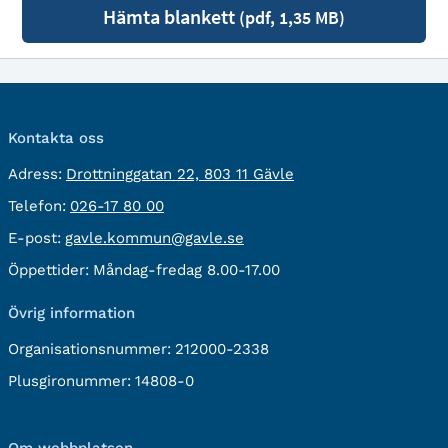
Hämta blankett
(pdf, 1,35 MB)
Kontakta oss
besöksadress:
Adress:
Drottninggatan 22, 803 11 Gävle
Telefon:
Telefon:
026-17 80 00
E-
E-post:
gavle.kommun@gavle.se
post:
Öppettider:
Måndag-fredag 8.00-17.00
Övrig information
Organisationsnummer:
212000-2338
Plusgironummer:
14808-0