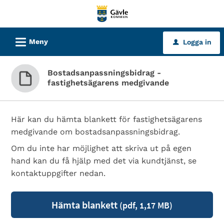
Välkommen
till
tjänster
L
Meny
Logga in
u
-
Gävle
Bostadsanpassningsbidrag -
kommun
fastighetsägarens medgivande
Här kan du hämta blankett för fastighetsägarens
medgivande om bostadsanpassningsbidrag.
Om du inte har möjlighet att skriva ut på egen
hand kan du få hjälp med det via kundtjänst, se
kontaktuppgifter nedan.
Hämta blankett
(pdf, 1,17 MB)