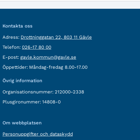
Kontakta oss
besöksadress:
Adress:
Drottninggatan 22, 803 11 Gävle
Telefon:
Telefon:
026-17 80 00
E-
E-post:
gavle.kommun@gavle.se
post:
Öppettider:
Måndag-fredag 8.00-17.00
Övrig information
Organisationsnummer:
212000-2338
Plusgironummer:
14808-0
Om webbplatsen
Personuppgifter och dataskydd