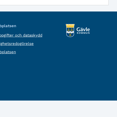
platsen
pgifter och dataskydd
lighetsredogörelse
platsen