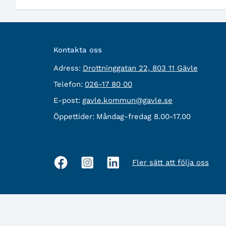
Kontakta oss
besöksadress:
Adress:
Drottninggatan 22, 803 11 Gävle
Telefon:
Telefon:
026-17 80 00
E-
E-post:
gavle.kommun@gavle.se
post:
Öppettider:
Måndag-fredag 8.00-17.00
Fler sätt att följa oss
Sociala
medier