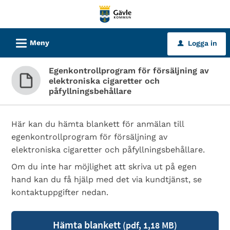
Välkommen
till
tjänster
L
Meny
Logga in
u
-
Gävle
Egenkontrollprogram för försäljning av
kommun
elektroniska cigaretter och
påfyllningsbehållare
Här kan du hämta blankett för anmälan till
egenkontrollprogram för försäljning av
elektroniska cigaretter och påfyllningsbehållare.
Om du inte har möjlighet att skriva ut på egen
hand kan du få hjälp med det via kundtjänst, se
kontaktuppgifter nedan.
Hämta blankett
(pdf, 1,18 MB)