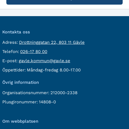
Kontakta oss
besöksadress:
Adress:
Drottninggatan 22, 803 11 Gävle
Telefon:
Telefon:
026-17 80 00
E-
E-post:
gavle.kommun@gavle.se
post:
Öppettider:
Måndag-fredag 8.00-17.00
Övrig information
Organisationsnummer:
212000-2338
Plusgironummer:
14808-0
Om webbplatsen