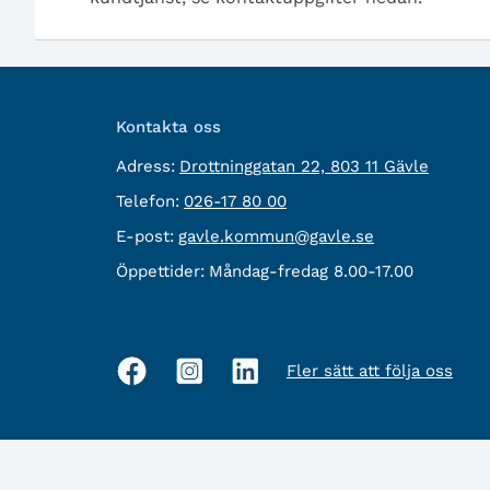
Kontakta oss
besöksadress:
Adress:
Drottninggatan 22, 803 11 Gävle
Telefon:
Telefon:
026-17 80 00
E-
E-post:
gavle.kommun@gavle.se
post:
Öppettider:
Måndag-fredag 8.00-17.00
Fler sätt att följa oss
Sociala
medier