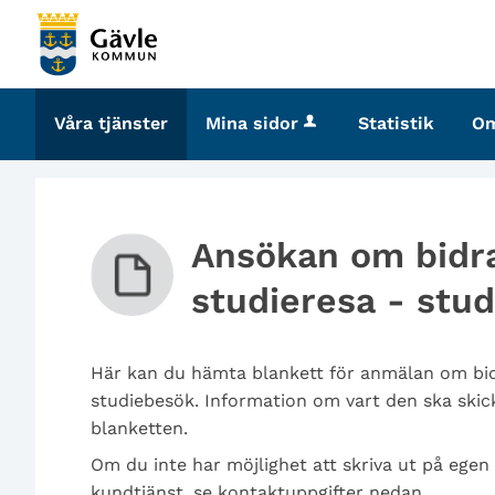
Välkommen
till
tjänster
-
Våra tjänster
Mina sidor
Statistik
O
Gävle
kommun
Ansökan om bidrag
studieresa - stu
Här kan du hämta blankett för anmälan om bidra
studiebesök. Information om vart den ska skick
blanketten.
Om du inte har möjlighet att skriva ut på egen
kundtjänst, se kontaktuppgifter nedan.