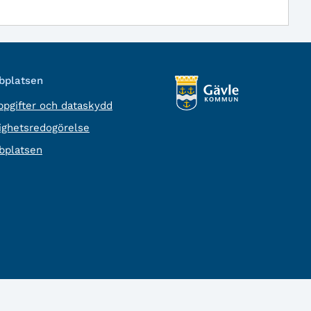
platsen
pgifter och dataskydd
lighetsredogörelse
platsen