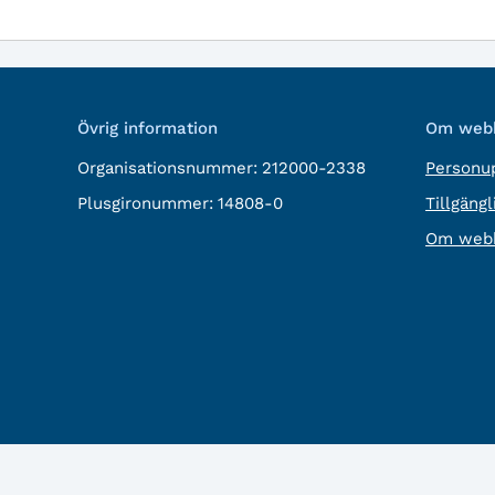
Övrig information
Om webb
Organisationsnummer:
212000-2338
Personup
Plusgironummer:
14808-0
Tillgäng
Om webb