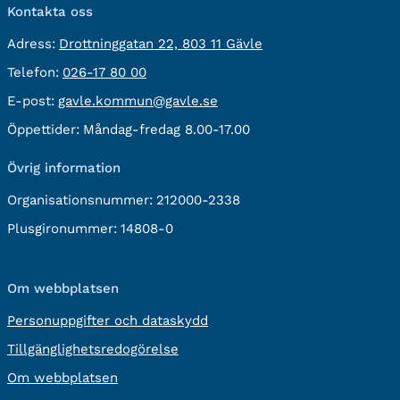
Kontakta oss
besöksadress:
Adress:
Drottninggatan 22, 803 11 Gävle
Telefon:
Telefon:
026-17 80 00
E-
E-post:
gavle.kommun@gavle.se
post:
Öppettider:
Måndag-fredag 8.00-17.00
Övrig information
Organisationsnummer:
212000-2338
Plusgironummer:
14808-0
Om webbplatsen
Personuppgifter och dataskydd
Tillgänglighetsredogörelse
Om webbplatsen