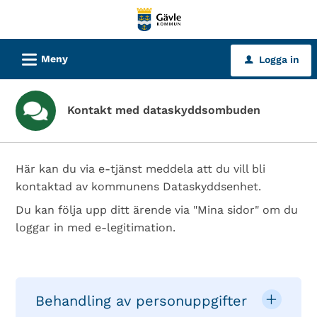
Välkommen
till
tjänster
L
Meny
Logga in
u
-
Gävle
kommun
Kontakt med dataskyddsombuden
Här kan du via e-tjänst meddela att du vill bli
kontaktad av kommunens Dataskyddsenhet.
Du kan följa upp ditt ärende via "Mina sidor" om du
loggar in med e-legitimation.
Behandling av personuppgifter