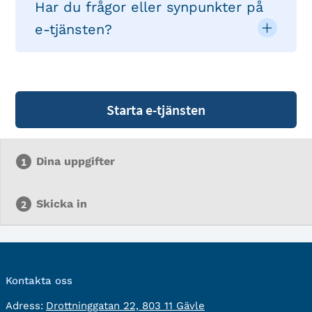
Har du frågor eller synpunkter på
e-tjänsten?
Starta e-tjänsten
Dina uppgifter
Skicka in
Kontakta oss
besöksadress:
Adress:
Drottninggatan 22, 803 11 Gävle