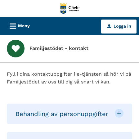
Välkommen
till
tjänster
L
Meny
Logga in
u
-
Gävle
kommun
Familjestödet - kontakt
Fyll i dina kontaktuppgifter i e-tjänsten så hör vi på
Familjestödet av oss till dig så snart vi kan.
Behandling av personuppgifter