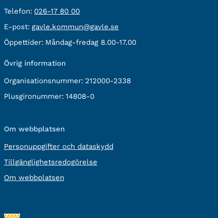
Telefon:
Telefon:
026-17 80 00
E-
E-post:
gavle.kommun@gavle.se
post:
Öppettider:
Måndag-fredag 8.00-17.00
Övrig information
Organisationsnummer:
212000-2338
Plusgironummer:
14808-0
Om webbplatsen
Personuppgifter och dataskydd
Tillgänglighetsredogörelse
Om webbplatsen