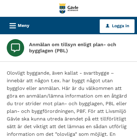
Välkommen
till
tjänster
L
Meny
Logga in
u
-
Gävle
Anmälan om tillsyn enligt plan- och
kommun
bygglagen (PBL)
Olovligt byggande, även kallat - svartbygge –
innebär att någon t.ex. har byggt något utan
bygglov eller anmälan. Här är du välkommen att
göra en anmälan/lämna information om en åtgärd
du tror strider mot plan- och bygglagen, PBL eller
plan- och byggförordningen, PBF. För att Livsmiljö
Gävle ska kunna utreda ärendet på ett tillförlitligt
sätt är det viktigt att det lämnas en sådan utförlig
information om det ”olovliga” som möjligt. En