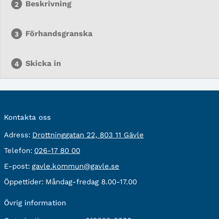
Beskrivning
Förhandsgranska
Skicka in
Kontakta oss
besöksadress:
Adress:
Drottninggatan 22, 803 11 Gävle
Telefon:
Telefon:
026-17 80 00
E-
E-post:
gavle.kommun@gavle.se
post:
Öppettider:
Måndag-fredag 8.00-17.00
Övrig information