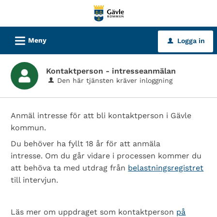
Välkommen
till
tjänster
L
Meny
Logga in
u
-
Gävle
Kontaktperson - intresseanmälan
kommun
Den här tjänsten kräver inloggning
Anmäl intresse för att bli kontaktperson i Gävle
kommun.
Du behöver ha fyllt 18 år för att anmäla
intresse. Om du går vidare i processen kommer du
att behöva ta med utdrag från
belastningsregistret
till intervjun.
Läs mer om uppdraget som kontaktperson
på