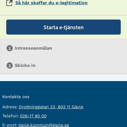
Så här skaffar du e-legitimation
Starta e-tjänsten
Intresseanmälan
Skicka in
Kontakta oss
besöksadress:
Adress:
Drottninggatan 22, 803 11 Gävle
Telefon:
Telefon:
026-17 80 00
E-
E-post:
gavle.kommun@gavle.se