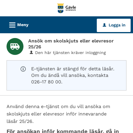
Välkommen
till
tjänster
L
Meny
Logga in
u
-
Gävle
Ansök om skolskjuts eller elevresor
kommun
25/26
Den här tjänsten kräver inloggning
E-tjänsten är stängd för detta läsår.
Om du ändå vill ansöka, kontakta
026-17 80 00.
Använd denna e-tjänst om du vill ansöka om
skolskjuts eller elevresor inför innevarande
läsår 25/26.
För ansökan inför kommande läsår, gå in