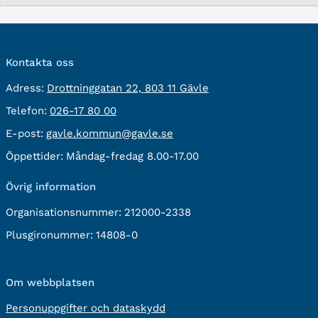
Kontakta oss
besöksadress:
Adress:
Drottninggatan 22, 803 11 Gävle
Telefon:
Telefon:
026-17 80 00
E-
E-post:
gavle.kommun@gavle.se
post:
Öppettider:
Måndag-fredag 8.00-17.00
Övrig information
Organisationsnummer:
212000-2338
Plusgironummer:
14808-0
Om webbplatsen
Personuppgifter och dataskydd