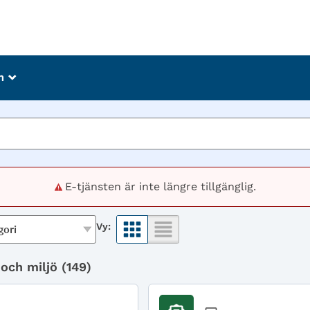
m
_
E-tjänsten är inte längre tillgänglig.
Vy:
 och miljö (
149
)