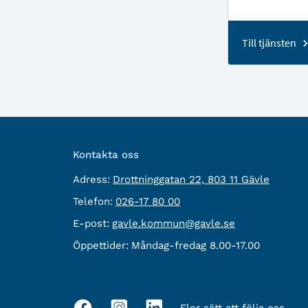
Till tjänsten
Kontakta oss
besöksadress:
Adress:
Drottninggatan 22, 803 11 Gävle
Telefon:
Telefon:
026-17 80 00
E-
E-post:
gavle.kommun@gavle.se
post:
Öppettider:
Måndag-fredag 8.00-17.00
Fler sätt att följa oss