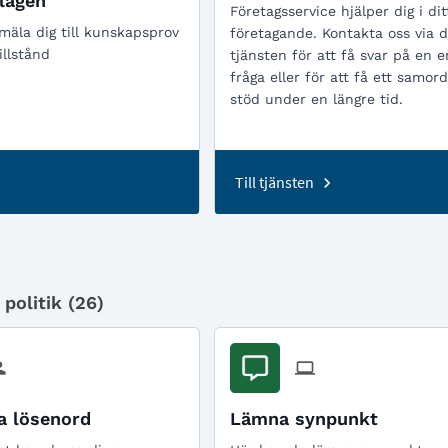
lagen
Företagsservice hjälper dig i dit
äla dig till kunskapsprov
företagande. Kontakta oss via 
illstånd
tjänsten för att få svar på en e
fråga eller för att få ett samo
stöd under en längre tid.
Till tjänsten
olitik (
26
)
a lösenord
Lämna synpunkt