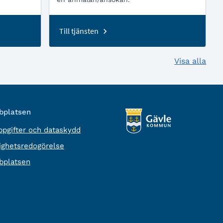
Till tjänsten
Visa alla
platsen
pgifter och dataskydd
lighetsredogörelse
platsen