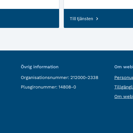
Till tjänsten
Övrig information
Om webb
Organisationsnummer:
212000-2338
Personup
Plusgironummer:
14808-0
Tillgäng
Om webb