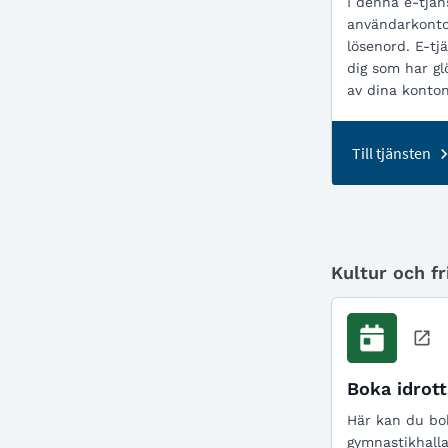
I denna e-tjän
användarkontou
lösenord. E-tj
dig som har gl
av dina konto
Till tjänsten
Kultur och fri
Boka idrott
Här kan du bo
gymnastikhalla