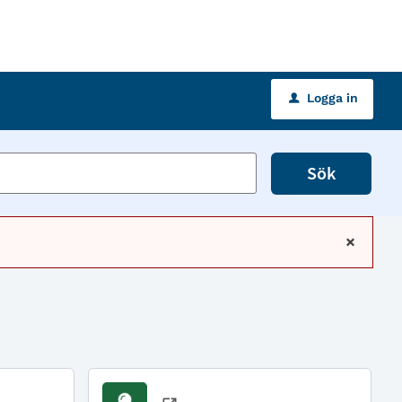
Logga in
u
Sök
x