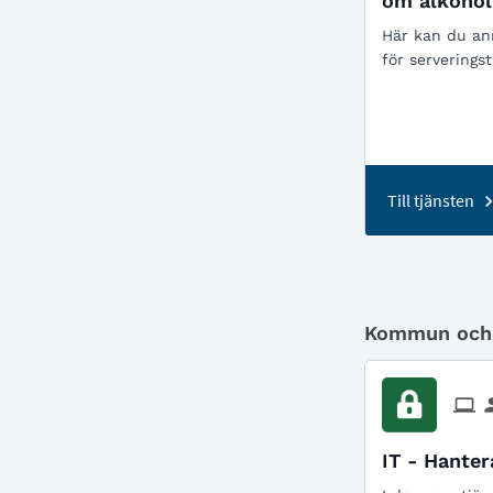
om alkohol
Här kan du anm
för serveringst
Till tjänsten
Kommun och p
IT - Hanter