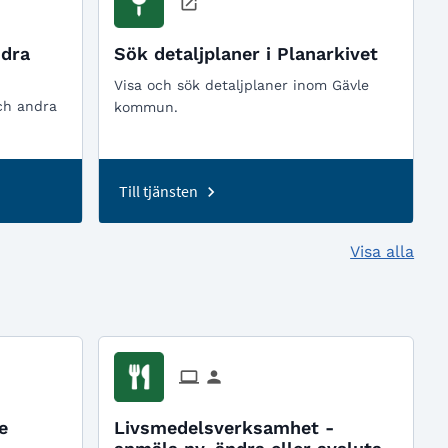
ndra
Sök detaljplaner i Planarkivet
Visa och sök detaljplaner inom Gävle
och andra
kommun.
Till tjänsten
Visa alla
e
Livsmedelsverksamhet -