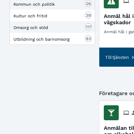
26
Kommun och politik
39
Anmäl hål i
Kultur och fritid
vägskador
117
Omsorg och stöd
Anmäl hål i ga
93
Utbildning och barnomsorg
Till tjänsten
Företagare oc
Anmälan ti