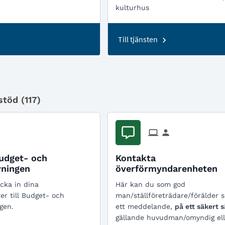
kulturhus
Till tjänsten
stöd (
117
)
udget- och
Kontakta
vningen
överförmyndarenheten
cka in dina
Här kan du som god
er till Budget- och
man/ställföreträdare/förälder 
gen.
ett meddelande,
på ett säkert s
gällande huvudman/omyndig elle