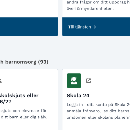
andra frågor om ditt uppdrag h
överförmyndarenheten.
Till tjänsten
ch barnomsorg (
93
)
kolskjuts eller
Skola 24
26/27
Logga in i ditt konto på Skola 2
kjuts och elevresor för
anmäla frånvaro, se ditt barn
 ditt barn eller dig själv.
omdömen eller skolans planerin