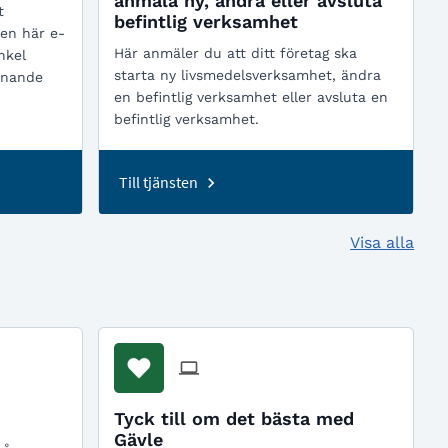
anmäla ny, ändra eller avsluta
t
befintlig verksamhet
den här e-
Här anmäler du att ditt företag ska
nkel
starta ny livsmedelsverksamhet, ändra
rdnande
en befintlig verksamhet eller avsluta en
befintlig verksamhet.
Till tjänsten
Visa alla
Tyck till om det bästa med
Gävle