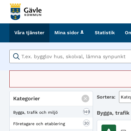
Välkommen
till
tjänster
-
Våra tjänster
Mina sidor
Statistik
O
Gävle
kommun
Sortera:
Kategorier
149
Bygga, trafik
Bygga, trafik och miljö
30
Företagare och etablering