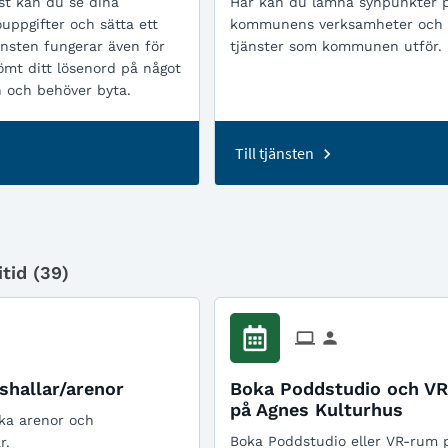
st kan du se dina
Här kan du lämna synpunkter 
ppgifter och sätta ett
kommunens verksamheter och
änsten fungerar även för
tjänster som kommunen utför.
ömt ditt lösenord på något
n och behöver byta.
Till tjänsten
tid (
39
)
shallar/arenor
Boka Poddstudio och V
på Agnes Kulturhus
ka arenor och
Boka Poddstudio eller VR-rum 
r.