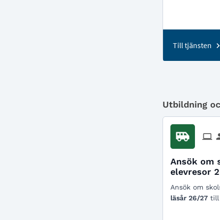
Till tjänsten
Utbildning o
Ansök om s
elevresor 
Ansök om skols
läsår 26/27
till